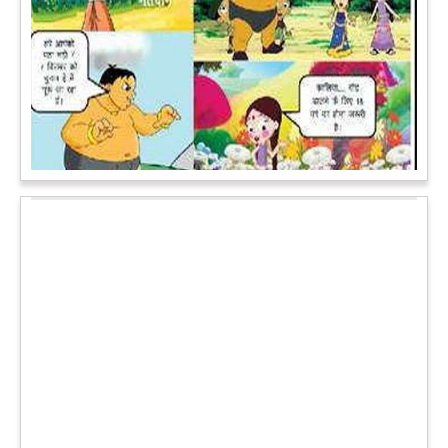
पेट पकड़ कर हंसने पर मजबूर हो जायेंगे आप जानवरों की ये अदाएं देखकर
कल्पना कीजिये उस दृश्य की, जिसमें कोई गिलहरी किसी मेंढक के साथ
लिप-लॉक कर रही हो। गिलहरी झूला झूल रही हो।
आगे पढ़ें
चमत्कार: एक साल की बच्ची के ऊपर से गुजरी ट्रेन, नहीं आई एक खरोंच
भी
जाको राखे साइयां मार सके न कोय वाली कहावत आज एक बच्ची पर पूरी
तरह चरितार्थ साबित हुई, जब वह एक हादसे दौरान बाल-बाल बच गई।
मामला उत्तर प्रदेश के मथुरा रेलवे जक्शंन का है।
आगे पढ़ें