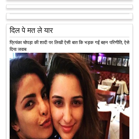
को अलविदा कह चुकी 13 वर्षीय लड़की के अंगदान से 3 जरूरतमंद लोगों
को नई जिंदगी मिल गई।
आगे पढ़ें
दिल पे मत ले यार
प्रियंका चोपड़ा की शादी पर लिखी ऐसी बात कि भड़क गईं बहन परिणीति, ऐसे
दिया जवाब
अब एक आइडिया बदलेगा हिमाचल के युवाओं की किस्मत, जानिए कैसे
हमीरपुर में अब एक आइडिया युवाओं की किस्मत बदलने जा रहा है। भारत
सरकार के स्टार्टअप मिशन के तहत सबंधित टीम मोबाइल वैन के जरिए पूरे
देश के कोने-कोने में घूमकर नए स्टार्ट अप स्थापित करने की चाह रखने
वाले युवाओं से संपर्क कर रही है।
आगे पढ़ें