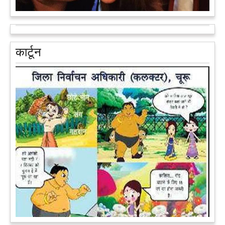
आरक्षण के विरोध में राजा भैया बोले, प्रमोशन का आधार गुणवत्ता और
वरिष्ठता हो, जाति नहीं
प्रतापगढ़ के कुंडा से बाहुबली विधायक रघुराज प्रताप सिंह उर्फ राजा भैया ने
कार्टून
शुक्रवार को लखनऊ में प्रेस कांफ्रेंस कर नई राजनीतिक पार्टी बनाने की
आधिकारिक घोषणा करते हुए पार्टी के मुद्दों के बारे में बताया.
आगे पढ़ें
पेट पकड़ कर हंसने पर मजबूर हो जायेंगे आप जानवरों की ये अदाएं देखकर
कल्पना कीजिये उस दृश्य की, जिसमें कोई गिलहरी किसी मेंढक के साथ
लिप-लॉक कर रही हो। गिलहरी झूला झूल रही हो।
आगे पढ़ें