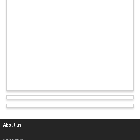
About us
cgtvnews