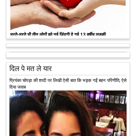
मरते-मरते भी तीन लोगों को नई जिंदगी दे गई 13 वर्षीय लड़की
कुछ लोग मौत जैसी खौफनाक हकीकत को भी खूबसूरत मोड़ दे जाते हैं। वह
मरने के बाद भी इस धरती पर अपने आप को जीवित छोड़ ज़ाते हैं। दुनिया
को अलविदा कह चुकी 13 वर्षीय लड़की के अंगदान से 3 जरूरतमंद लोगों
को नई जिंदगी मिल गई।
आगे पढ़ें
दिल पे मत ले यार
प्रियंका चोपड़ा की शादी पर लिखी ऐसी बात कि भड़क गईं बहन परिणीति, ऐसे
दिया जवाब
अब एक आइडिया बदलेगा हिमाचल के युवाओं की किस्मत, जानिए कैसे
हमीरपुर में अब एक आइडिया युवाओं की किस्मत बदलने जा रहा है। भारत
सरकार के स्टार्टअप मिशन के तहत सबंधित टीम मोबाइल वैन के जरिए पूरे
देश के कोने-कोने में घूमकर नए स्टार्ट अप स्थापित करने की चाह रखने
वाले युवाओं से संपर्क कर रही है।
आगे पढ़ें