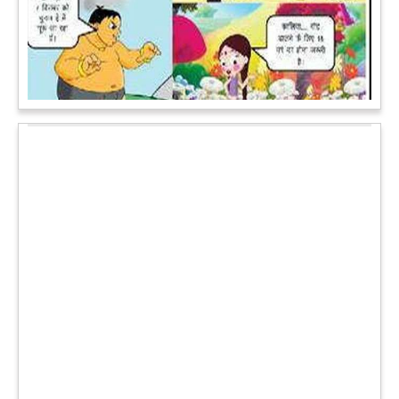
पेट पकड़ कर हंसने पर मजबूर हो जायेंगे आप जानवरों की ये अदाएं देखकर
कल्पना कीजिये उस दृश्य की, जिसमें कोई गिलहरी किसी मेंढक के साथ
लिप-लॉक कर रही हो। गिलहरी झूला झूल रही हो।
आगे पढ़ें
चमत्कार: एक साल की बच्ची के ऊपर से गुजरी ट्रेन, नहीं आई एक खरोंच
भी
जाको राखे साइयां मार सके न कोय वाली कहावत आज एक बच्ची पर पूरी
तरह चरितार्थ साबित हुई, जब वह एक हादसे दौरान बाल-बाल बच गई।
मामला उत्तर प्रदेश के मथुरा रेलवे जक्शंन का है।
आगे पढ़ें