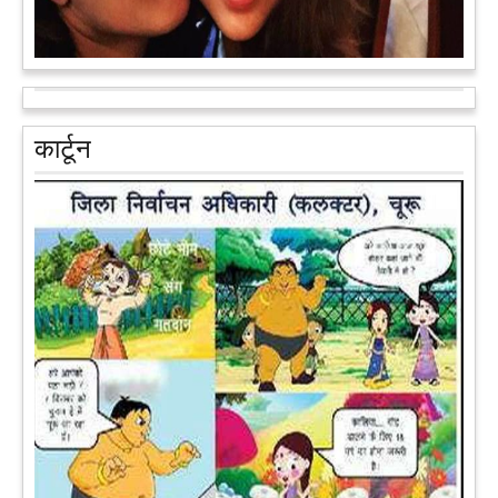
आरक्षण के विरोध में राजा भैया बोले, प्रमोशन का आधार गुणवत्ता और
वरिष्ठता हो, जाति नहीं
प्रतापगढ़ के कुंडा से बाहुबली विधायक रघुराज प्रताप सिंह उर्फ राजा भैया ने
कार्टून
शुक्रवार को लखनऊ में प्रेस कांफ्रेंस कर नई राजनीतिक पार्टी बनाने की
आधिकारिक घोषणा करते हुए पार्टी के मुद्दों के बारे में बताया.
आगे पढ़ें
पेट पकड़ कर हंसने पर मजबूर हो जायेंगे आप जानवरों की ये अदाएं देखकर
कल्पना कीजिये उस दृश्य की, जिसमें कोई गिलहरी किसी मेंढक के साथ
लिप-लॉक कर रही हो। गिलहरी झूला झूल रही हो।
आगे पढ़ें