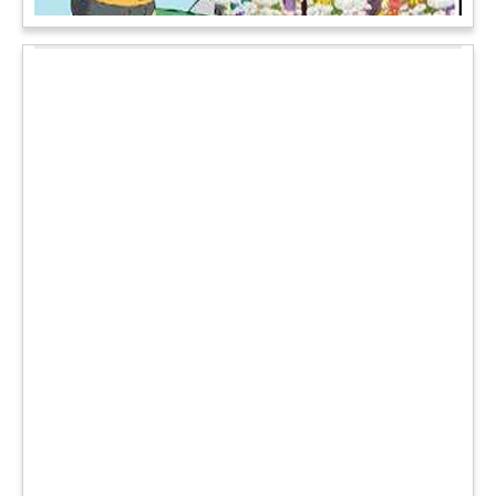
चमत्कार: एक साल की बच्ची के ऊपर से गुजरी ट्रेन, नहीं आई एक खरोंच
भी
जाको राखे साइयां मार सके न कोय वाली कहावत आज एक बच्ची पर पूरी
तरह चरितार्थ साबित हुई, जब वह एक हादसे दौरान बाल-बाल बच गई।
मामला उत्तर प्रदेश के मथुरा रेलवे जक्शंन का है।
आगे पढ़ें