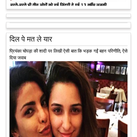
कुछ लोग मौत जैसी खौफनाक हकीकत को भी खूबसूरत मोड़ दे जाते हैं। वह
मरने के बाद भी इस धरती पर अपने आप को जीवित छोड़ ज़ाते हैं। दुनिया
को अलविदा कह चुकी 13 वर्षीय लड़की के अंगदान से 3 जरूरतमंद लोगों
को नई जिंदगी मिल गई।
आगे पढ़ें
दिल पे मत ले यार
प्रियंका चोपड़ा की शादी पर लिखी ऐसी बात कि भड़क गईं बहन परिणीति, ऐसे
दिया जवाब
अब एक आइडिया बदलेगा हिमाचल के युवाओं की किस्मत, जानिए कैसे
हमीरपुर में अब एक आइडिया युवाओं की किस्मत बदलने जा रहा है। भारत
सरकार के स्टार्टअप मिशन के तहत सबंधित टीम मोबाइल वैन के जरिए पूरे
देश के कोने-कोने में घूमकर नए स्टार्ट अप स्थापित करने की चाह रखने
वाले युवाओं से संपर्क कर रही है।
आगे पढ़ें