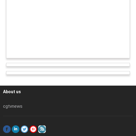
About us
cgtvnews