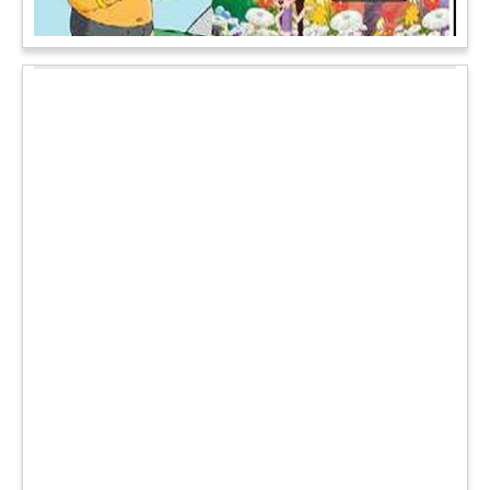
चमत्कार: एक साल की बच्ची के ऊपर से गुजरी ट्रेन, नहीं आई एक खरोंच
भी
जाको राखे साइयां मार सके न कोय वाली कहावत आज एक बच्ची पर पूरी
तरह चरितार्थ साबित हुई, जब वह एक हादसे दौरान बाल-बाल बच गई।
मामला उत्तर प्रदेश के मथुरा रेलवे जक्शंन का है।
आगे पढ़ें