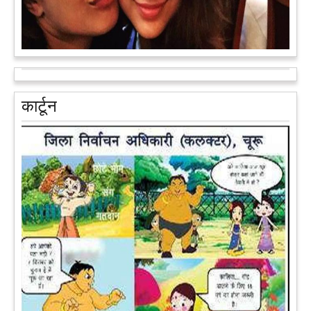
आरक्षण के विरोध में राजा भैया बोले, प्रमोशन का आधार गुणवत्ता और
वरिष्ठता हो, जाति नहीं
प्रतापगढ़ के कुंडा से बाहुबली विधायक रघुराज प्रताप सिंह उर्फ राजा भैया ने
कार्टून
शुक्रवार को लखनऊ में प्रेस कांफ्रेंस कर नई राजनीतिक पार्टी बनाने की
आधिकारिक घोषणा करते हुए पार्टी के मुद्दों के बारे में बताया.
आगे पढ़ें
पेट पकड़ कर हंसने पर मजबूर हो जायेंगे आप जानवरों की ये अदाएं देखकर
कल्पना कीजिये उस दृश्य की, जिसमें कोई गिलहरी किसी मेंढक के साथ
लिप-लॉक कर रही हो। गिलहरी झूला झूल रही हो।
आगे पढ़ें